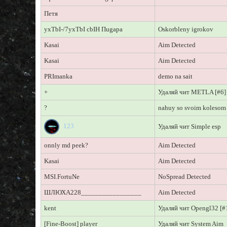
Петя
yxTbI-/7yxTbI cbIH Пugapa
Oskorbleny igrokov
Kasai
Aim Detected
Kasai
Aim Detected
PRImanka
demo na sait
+
Удаляй чит METLA [#6]
?
nahuy so svoim kolesom
123
Удаляй чит Simple esp
onnly md peek?
Aim Detected
Kasai
Aim Detected
MSI.FortuNe
NoSpread Detected
ШЛЮХА228_________________
Aim Detected
kent
Удаляй чит Opengl32 [#
[Fine-Boost] player
Удаляй чит System Aim