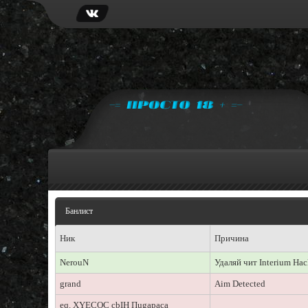
Банлист
Ник
Причина
NerouN
Удаляй чит Interium Ha
grand
Aim Detected
eq. XYECOC cbIH Пugapaca