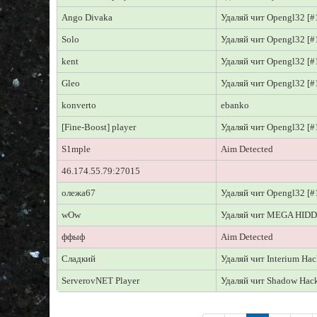
Ango Divaka
Удаляй чит Opengl32 [#
Solo
Удаляй чит Opengl32 [#
kent
Удаляй чит Opengl32 [#
Gleo
Удаляй чит Opengl32 [#
konverto
ebanko
[Fine-Boost] player
Удаляй чит Opengl32 [#
S1mple
Aim Detected
46.174.55.79:27015
олежа67
Удаляй чит Opengl32 [#
wOw
Удаляй чит MEGA HID
ффыф
Aim Detected
Сладкий
Удаляй чит Interium Ha
ServerovNET Player
Удаляй чит Shadow Hac