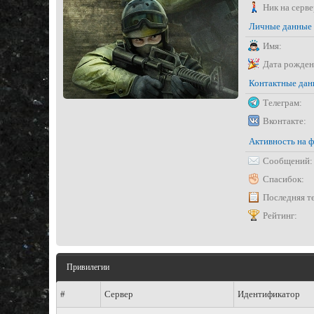
Ник на серве
Личные данные
Имя:
Дата рожден
Контактные да
Телеграм:
Вконтакте:
Активность на 
Сообщений:
Спасибок:
Последняя т
Рейтинг:
Привилегии
#
Сервер
Идентификатор