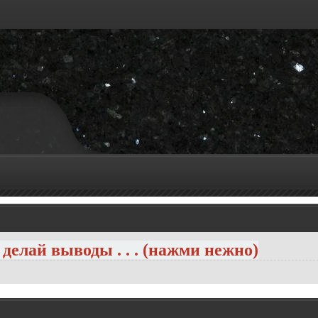
 делай выводы . . . (нажми нежно)