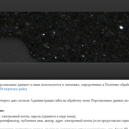
сональные данные» и иные используются в значениях, определённых в Политике обраб
18.ru/privacy-policy
 интересе даю согласие Администрации сайта на обработку моих Персональных данных н
ие:
 электронной почты, пароль (хранится в виде хеша);
дентификатор, публичное имя, аватар, адрес электронной почты (если предоставлен серв