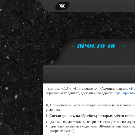
Термины «Сайт», «Пользователь», «Администрация», «Пер
персональных данных, доступной по адресу:
https://npocmo
Я, Пользователь Сайта, свободно, своей волей и в своём
условиях:
1. Состав данных, на обработку которых даётся соглас
данные, предоставляемые при регистрации: логин, адрес
при использовании входа через ВКонтакте или Steam: и
разрешён мной);