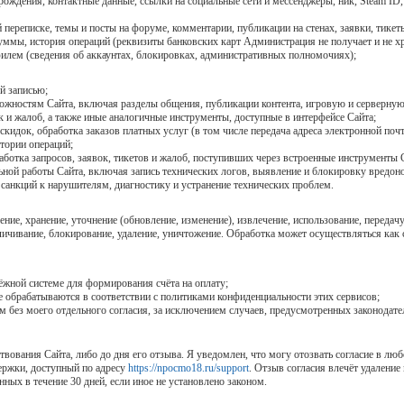
ождения, контактные данные, ссылки на социальные сети и мессенджеры, ник, Steam ID,
 переписке, темы и посты на форуме, комментарии, публикации на стенах, заявки, тикет
ммы, история операций (реквизиты банковских карт Администрация не получает и не хр
офилем (сведения об аккаунтах, блокировках, административных полномочиях);
й записью;
ожностям Сайта, включая разделы общения, публикации контента, игровую и серверну
к и жалоб, а также иные аналогичные инструменты, доступные в интерфейсе Сайта;
 скидок, обработка заказов платных услуг (в том числе передача адреса электронной поч
стории операций;
аботка запросов, заявок, тикетов и жалоб, поступивших через встроенные инструменты 
льной работы Сайта, включая запись технических логов, выявление и блокировку вредон
санкций к нарушителям, диагностику и устранение технических проблем.
ние, хранение, уточнение (обновление, изменение), извлечение, использование, передач
личивание, блокирование, удаление, уничтожение. Обработка может осуществляться как 
ёжной системе для формирования счёта на оплату;
е обрабатываются в соответствии с политиками конфиденциальности этих сервисов;
м без моего отдельного согласия, за исключением случаев, предусмотренных законодат
твования Сайта, либо до дня его отзыва. Я уведомлен, что могу отозвать согласие в лю
ержки, доступный по адресу
https://npocmo18.ru/support
. Отзыв согласия влечёт удаление
ных в течение 30 дней, если иное не установлено законом.