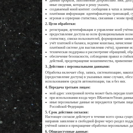
данные профиля, заполняемые добровольно: имя, дата р
иные сведения, которые я решу указать;
создаваемый мной контент: сообщения в чатах и личной
платёжная информация: идентификаторы транзакций, су
игровая и серверная статистика, связанная с моим пр
2. Цели обработки:
регистрация, аутентификация и управление моей учётно
предоставление доступа ко всем функциональным возм
статистику, списки пользователей, формирование заяво
учёт платежей и баланса, ведение кошелька, начисление
платёжной системе для выставления счёта), хранение и
техническая поддержка и рассмотрение обращений, обр
обеспечение безопасности, соблюдения правил и стаби
действий, предотвращение мошенничества, применение 
3. Действия с персональными данными:
Обработка включает сбор, запись, систематизацию, накопле
(предоставление доступа) в указанных ниже случаях, обез
использованием средств автоматизации, так и без них.
4. Передача третьим лицам:
мой адрес электронной почты может быть передан плат
при использовании входа через ВКонтакте/Steam данны
иные персональные данные не передаются третьим лица
Российской Федерации.
5. Срок действия согласия:
Настоящее согласие действует в течение всего срока сущес
направив заявление в свободной форме через раздел подд
учётной записи и прекращение обработки персональных дан
6. Общедоступные данные: