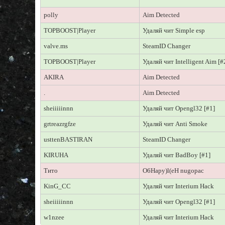
polly
Aim Detected
TOPBOOST|Player
Удаляй чит Simple esp
valve.ms
SteamID Changer
TOPBOOST|Player
Удаляй чит Intelligent Aim [#
АKIRA
Aim Detected
.
Aim Detected
sheiiiiinnn
Удаляй чит Opengl32 [#1]
grtreazrgfze
Удаляй чит Anti Smoke
usttenBASTIRAN
SteamID Changer
KIRUHA
Удаляй чит BadBoy [#1]
Тито
O6Hapy)l(eH nugopac
KinG_CC
Удаляй чит Interium Hack
sheiiiiinnn
Удаляй чит Opengl32 [#1]
w1nzeе
Удаляй чит Interium Hack