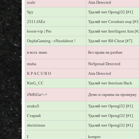
scale
Aim Detected
Spy
Удаляй чит Opengl32 [#1]
2511.fAEo
Удаляй чит Crosshair awp [#3
boost-vip | Pro
Удаляй чит Intelligent Aim [#
OujdaGaming - eNzodabest !
Удаляй чит R8-Cheat [#7]
я всех знаю
Без права на разбан
muha
NoSpread Detected
K P A C U B O
Aim Detected
KinG_CC
Удаляй чит Interium Hack
iNtRiGa^--^
Демо и скрины на проверку
neakzS
Удаляй чит Opengl32 [#1]
Старый
Удаляй чит Opengl32 [#1]
sheiiiiinnn
Удаляй чит Opengl32 [#1]
I
kemper