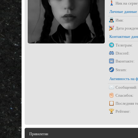
Ник на серве
Личные данные
Имя:
Дата рожден
Контактные да
Телеграм:
Discord:
Вконтакте:
Steam:
Активность на 
Сообщений:
Спасибок:
Последняя т
Рейтинг:
Привилегии